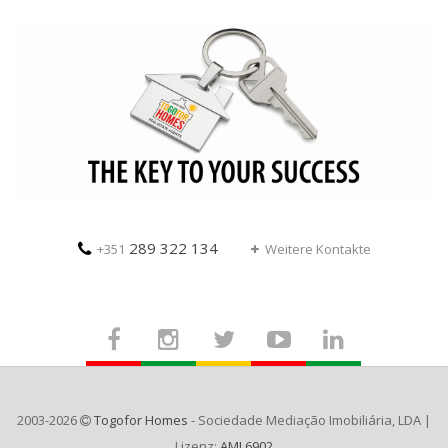
289 322 134
+351
Weitere Kontakte
2003-2026
Togofor Homes
- Sociedade Mediação Imobiliária, LDA |
Lizenz:
AMI 6902