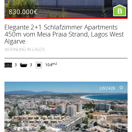
830.000€
B
Elegante 2+1 Schlafzimmer Apartments
450m vom Meia Praia Strand, Lagos West
Algarve
WOHNUNG IN LAGOS
m2
3
3
104
LW2428