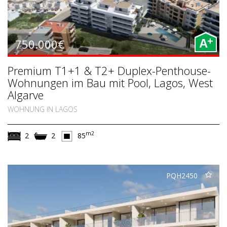
+
750.000€
A
Premium T1+1 & T2+ Duplex-Penthouse-
Wohnungen im Bau mit Pool, Lagos, West
Algarve
WOHNUNG IN LAGOS
m2
2
2
85
PQH2450