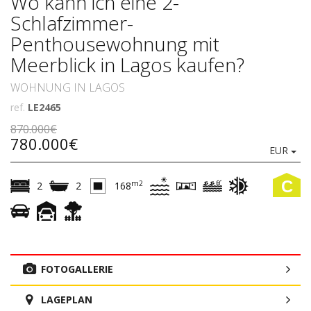
Wo kann ich eine 2-
Schlafzimmer-
Penthousewohnung mit
Meerblick in Lagos kaufen?
WOHNUNG IN LAGOS
ref.
LE2465
870.000€
780.000€
EUR
C
m2
2
2
168
FOTOGALLERIE
LAGEPLAN