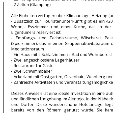
- 2 Zelten (Glamping).
Alle Einheiten verfügen über Klimaanlage, Heizung (a
- Zusätzlich zur Touristenunterkunft gibt es ein 42
Wohn,- Esszimmer und einer Küche, das in der 
Eigentümers reserviert ist.
- Empfangs- und Technikräume, Wäscherei, Pelle
(Spielzimmer), das in einen Gruppenaktivitätsrau
Meditationsraum
- Ein Haus mit 2 Schlafzimmern, Bad und Wohnbereic
- Zwei angeschlossene Lagerhäuser
- Restaurant für Gäste
- Zwei Schwimmbäder
- Ackerland mit Obstgarten, Olivenhain, Weinberg un
- Zahlreiche Aktivitäten und Veranstaltungsmöglichke
Dieses Anwesen ist eine ideale Investition in eine a
und ländlichen Umgebung im Alentejo, in der Nähe d
und Dörfer. Diese wunderschöne Hotelanlage liegt 
bereits von den Römern genutzt wurde. Sie kann