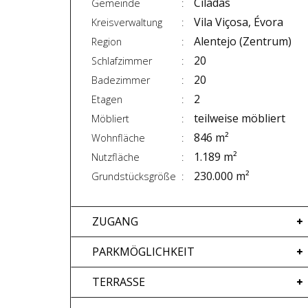
Ciladas
Gemeinde
Vila Viçosa, Évora
Kreisverwaltung
Alentejo (Zentrum)
Region
20
Schlafzimmer
20
Badezimmer
2
Etagen
teilweise möbliert
Möbliert
846 m²
Wohnfläche
1.189 m²
Nutzfläche
230.000 m²
Grundstücksgröße
ZUGANG
PARKMÖGLICHKEIT
TERRASSE