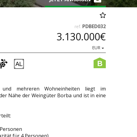
PDBED032
ref.
3.130.000€
EUR
B
x und mehreren Wohneinheiten liegt im
 der Nähe der Weingüter Borba und ist in eine
eilt:
6 Personen
azität für 4 Personen)