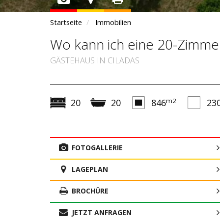
Startseite
Immobilien
Wo kann ich eine 20-Zimmer
GÄSTEHAUS IN CILADAS
m2
20
20
846
23
FOTOGALLERIE
LAGEPLAN
BROCHÜRE
JETZT ANFRAGEN