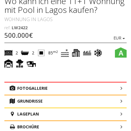
Wo kann ich eine T1+1 Wohnung
mit Pool in Lagos kaufen?
WOHNUNG IN LAGOS
ref.
LW2422
500.000€
EUR
A
m2
2
2
85
FOTOGALLERIE
GRUNDRISSE
LAGEPLAN
BROCHÜRE