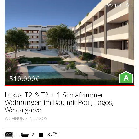
LW2423
510.000€
A
Luxus T2 & T2 + 1 Schlafzimmer
Wohnungen im Bau mit Pool, Lagos,
Westalgarve
WOHNUNG IN LAGOS
m2
2
2
87