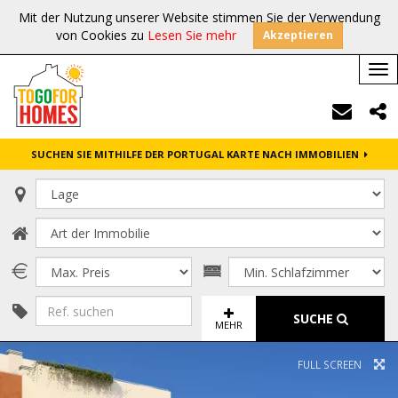
Mit der Nutzung unserer Website stimmen Sie der Verwendung
von Cookies zu
Lesen Sie mehr
Akzeptieren
Tog
nav
SUCHEN SIE MITHILFE DER PORTUGAL KARTE NACH IMMOBILIEN
SUCHE
MEHR
FULL SCREEN