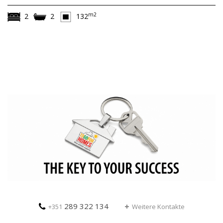
m2
2
2
132
289 322 134
+351
Weitere Kontakte