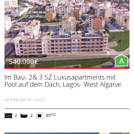
540.000€
A
Im Bau- 2& 3 SZ Luxusapartments mit
Pool auf dem Dach, Lagos- West Algarve
WOHNUNG IN LAGOS
m2
2
2
95