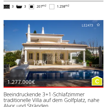
m2
m2
3
3
207
1.258
LE2473
1.277.000€
C
Beeindruckende 3+1-Schlafzimmer
traditionelle Villa auf dem Golfplatz, nahe
Alvor und Stränden