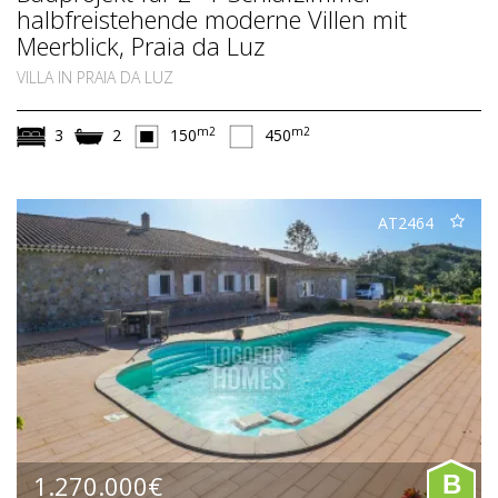
halbfreistehende moderne Villen mit
Meerblick, Praia da Luz
VILLA IN PRAIA DA LUZ
m2
m2
3
2
150
450
AT2464
1.270.000€
B