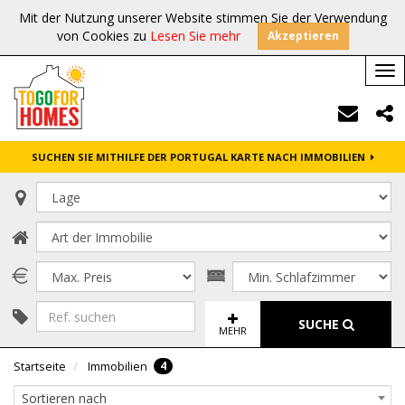
Mit der Nutzung unserer Website stimmen Sie der Verwendung
von Cookies zu
Lesen Sie mehr
Akzeptieren
Tog
nav
SUCHEN SIE MITHILFE DER PORTUGAL KARTE NACH IMMOBILIEN
SUCHE
MEHR
4
Startseite
Immobilien
Sortieren nach