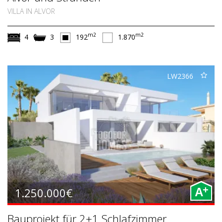
VILLA IN ALVOR
m2
m2
4
3
192
1.870
LW2366
+
1.250.000€
A
Bauprojekt für 2+1 Schlafzimmer