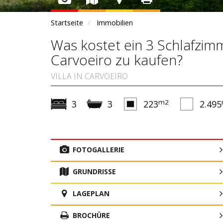
Startseite
Immobilien
Was kostet ein 3 Schlafzim
Carvoeiro zu kaufen?
VILLA IN CARVOEIRO
m2
3
3
223
2.495
FOTOGALLERIE
GRUNDRISSE
LAGEPLAN
BROCHÜRE