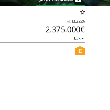
LE2226
ref.
2.375.000€
EUR
E