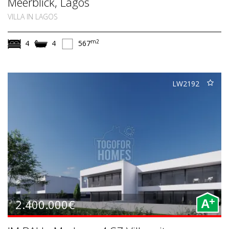
Meerblick, Lagos
VILLA IN LAGOS
m2
4
4
567
LW2192
+
2.400.000€
A