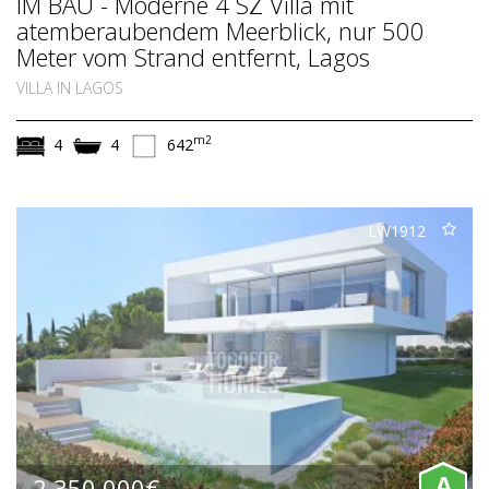
IM BAU - Moderne 4 SZ Villa mit
atemberaubendem Meerblick, nur 500
Meter vom Strand entfernt, Lagos
VILLA IN LAGOS
m2
4
4
642
LW1912
2.350.000€
A