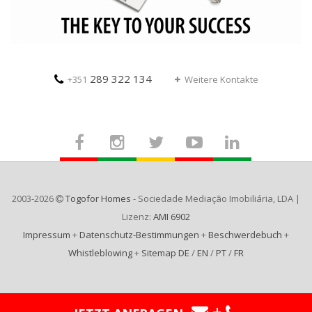
289 322 134
+351
Weitere Kontakte
2003-2026
Togofor Homes
- Sociedade Mediação Imobiliária, LDA |
Lizenz:
AMI 6902
Impressum
+
Datenschutz-Bestimmungen
+
Beschwerdebuch
+
Whistleblowing
+
Sitemap DE
/
EN
/
PT
/
FR
+