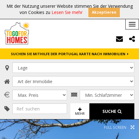
Mit der Nutzung unserer Website stimmen Sie der Verwendung
von Cookies zu
Lesen Sie mehr
Akzeptieren
Tog
nav
SUCHEN SIE MITHILFE DER PORTUGAL KARTE NACH IMMOBILIEN
SUCHE
MEHR
FULL SCREEN