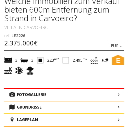
Welche Immobilien zum Verkauf
bieten 600m Entfernung zum
Strand in Carvoeiro?
VILLA IN CARVOEIRO
ref.
LE2226
2.375.000€
EUR
E
m2
m2
3
3
223
2.495
FOTOGALLERIE
GRUNDRISSE
LAGEPLAN