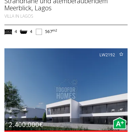
Strandnähe und atemberaubendem
Meerblick, Lagos
VILLA IN LAGOS
m2
4
4
567
LW2192
+
2.400.000€
A