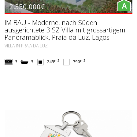
2.350.000€
A
IM BAU - Moderne, nach Süden
ausgerichtete 3 SZ Villa mit grossartigem
Panoramablick, Praia da Luz, Lagos
VILLA IN PRAIA DA LUZ
m2
m2
3
3
245
790