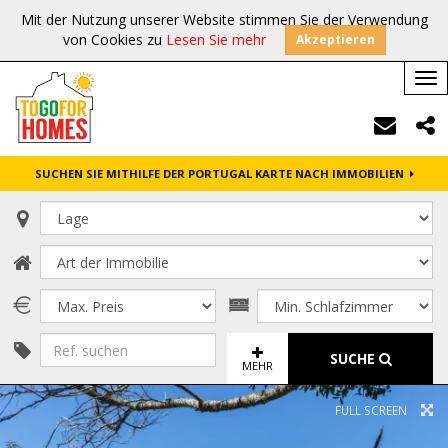
Mit der Nutzung unserer Website stimmen Sie der Verwendung
von Cookies zu
Lesen Sie mehr
Akzeptieren
Tog
nav
SUCHEN SIE MITHILFE DER PORTUGAL KARTE NACH IMMOBILIEN
SUCHE
MEHR
FULL SCREEN