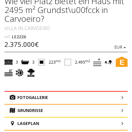
Wie viel Platz bietet ein Haus mit
2495 m² Grundst\u00fcck in
Carvoeiro?
VILLA IN CARVOEIRO
ref.
LE2226
2.375.000€
EUR
E
m2
m2
3
3
223
2.495
FOTOGALLERIE
GRUNDRISSE
LAGEPLAN