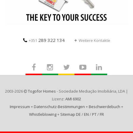
289 322 134
+351
Weitere Kontakte
2003-2026
Togofor Homes
- Sociedade Mediação Imobiliária, LDA |
Lizenz:
AMI 6902
Impressum
+
Datenschutz-Bestimmungen
+
Beschwerdebuch
+
Whistleblowing
+
Sitemap DE
/
EN
/
PT
/
FR