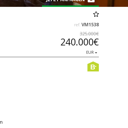
VM1538
ref.
325.000€
240.000€
EUR
-
B
en