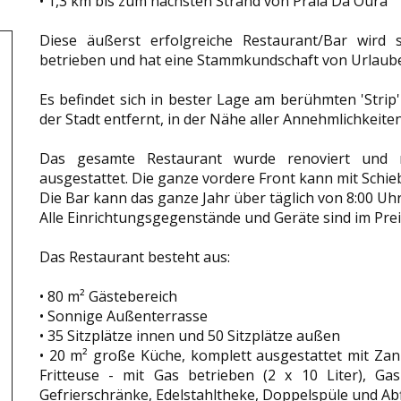
• 1,3 km bis zum nächsten Strand von Praia Da Oura
Diese äußerst erfolgreiche Restaurant/Bar wird
betrieben und hat eine Stammkundschaft von Urlaube
Es befindet sich in bester Lage am berühmten 'Strip
der Stadt entfernt, in der Nähe aller Annehmlichkeiten
Das gesamte Restaurant wurde renoviert und m
ausgestattet. Die ganze vordere Front kann mit Schie
Die Bar kann das ganze Jahr über täglich von 8:00 Uh
Alle Einrichtungsgegenstände und Geräte sind im Preis
Das Restaurant besteht aus:
• 80 m² Gästebereich
• Sonnige Außenterrasse
• 35 Sitzplätze innen und 50 Sitzplätze außen
• 20 m² große Küche, komplett ausgestattet mit Zan
Fritteuse - mit Gas betrieben (2 x 10 Liter), Gas
Gefrierschränke, Edelstahltheke, Doppelspüle und A